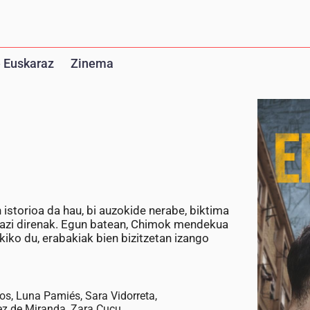
 Euskaraz
Zinema
istorioa da hau, bi auzokide nerabe, biktima
sa hazi direnak. Egun batean, Chimok mendekua
iko du, erabakiak bien bizitzetan izango
os, Luna Pamiés, Sara Vidorreta,
ez de Miranda, Zara Cucu