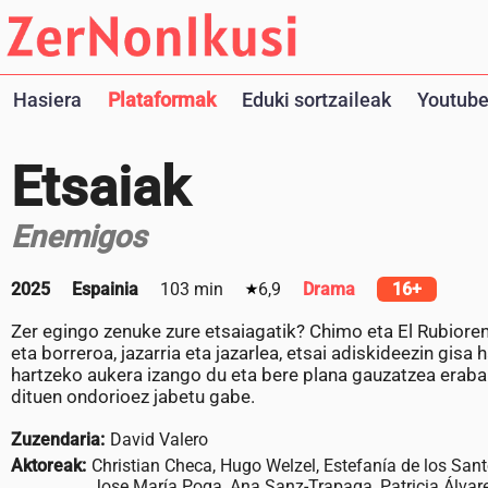
Hasiera
Plataformak
Eduki sortzaileak
Youtube
Etsaiak
Enemigos
2025
Espainia
103 min
6,9
Drama
16+
Zer egingo zenuke zure etsaiagatik? Chimo eta El Rubioren 
eta borreroa, jazarria eta jazarlea, etsai adiskideezin gi
hartzeko aukera izango du eta bere plana gauzatzea erabak
dituen ondorioez jabetu gabe.
Zuzendaria:
David Valero
Aktoreak:
Christian Checa, Hugo Welzel, Estefanía de los Sant
Jose María Poga, Ana Sanz-Trapaga, Patricia Álvar