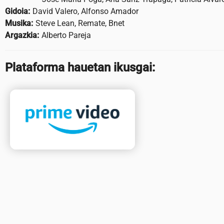
Gidoia:
David Valero, Alfonso Amador
Musika:
Steve Lean, Remate, Bnet
Argazkia:
Alberto Pareja
Plataforma hauetan ikusgai: