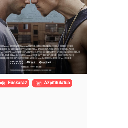
Euskaraz
Azpititulatua