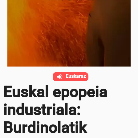
Euskaraz
Euskal epopeia
industriala:
Burdinolatik