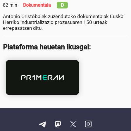
82 min
Dokumentala
D
Antonio Cristóbalek zuzendutako dokumentalak Euskal
Herriko industrializazio prozesuaren 150 urteak
errepasatzen ditu.
Plataforma hauetan ikusgai: