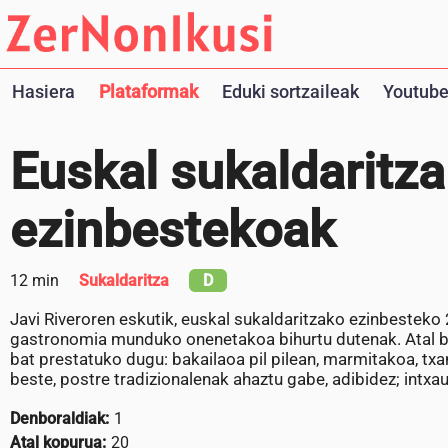
Hasiera
Plataformak
Eduki sortzaileak
Youtube
Euskal sukaldaritz
ezinbestekoak
12 min
Sukaldaritza
D
Javi Riveroren eskutik, euskal sukaldaritzako ezinbesteko
gastronomia munduko onenetakoa bihurtu dutenak. Atal b
bat prestatuko dugu: bakailaoa pil pilean, marmitakoa, tx
beste, postre tradizionalenak ahaztu gabe, adibidez; intxau
Denboraldiak:
1
Atal kopurua:
20