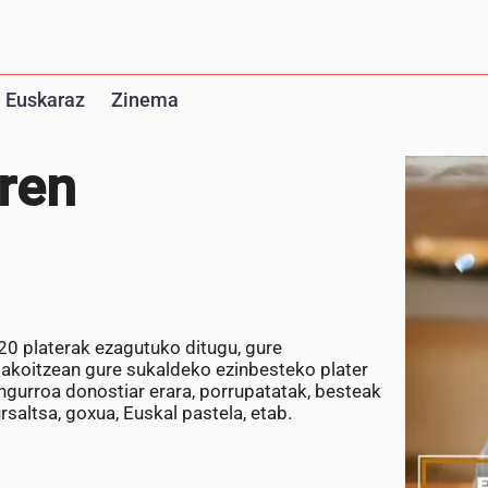
 Euskaraz
Zinema
aren
 20 platerak ezagutuko ditugu, gure
akoitzean gure sukaldeko ezinbesteko plater
angurroa donostiar erara, porrupatatak, besteak
rsaltsa, goxua, Euskal pastela, etab.