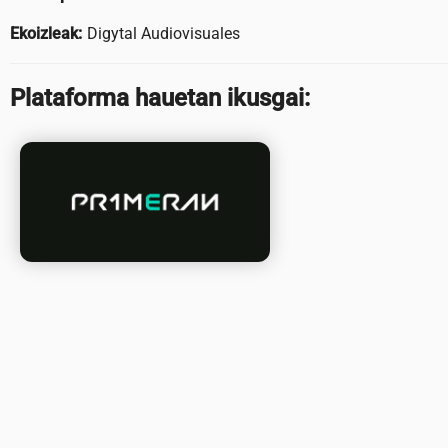
Ekoizleak:
Digytal Audiovisuales
Plataforma hauetan ikusgai: