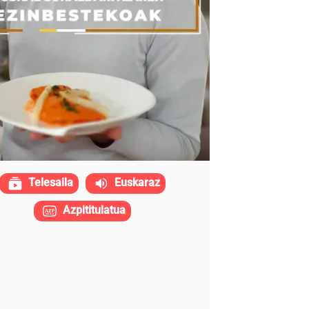
Telesaila
Euskaraz
Azpititulatua