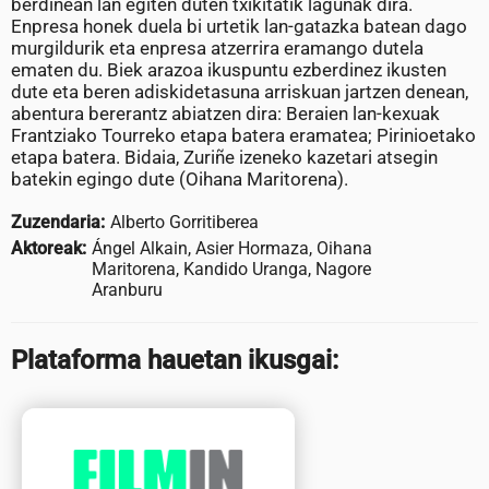
berdinean lan egiten duten txikitatik lagunak dira.
Enpresa honek duela bi urtetik lan-gatazka batean dago
murgildurik eta enpresa atzerrira eramango dutela
ematen du. Biek arazoa ikuspuntu ezberdinez ikusten
dute eta beren adiskidetasuna arriskuan jartzen denean,
abentura bererantz abiatzen dira: Beraien lan-kexuak
Frantziako Tourreko etapa batera eramatea; Pirinioetako
etapa batera. Bidaia, Zuriñe izeneko kazetari atsegin
batekin egingo dute (Oihana Maritorena).
Zuzendaria:
Alberto Gorritiberea
Aktoreak:
Ángel Alkain, Asier Hormaza, Oihana
Maritorena, Kandido Uranga, Nagore
Aranburu
Plataforma hauetan ikusgai: