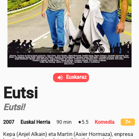
Euskaraz
Eutsi
Eutsi!
2007
Euskal Herria
90 min
5.5
Komedia
7+
Kepa (Anjel Alkain) eta Martin (Asier Hormaza), enpresa