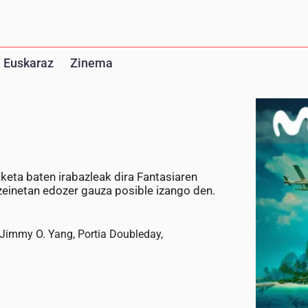
 Euskaraz
Zinema
aketa baten irabazleak dira Fantasiaren
zeinetan edozer gauza posible izango den.
 Jimmy O. Yang, Portia Doubleday,