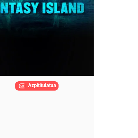
Azpititulatua