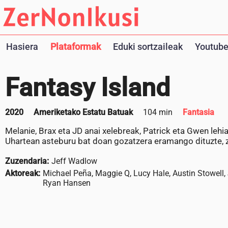
Hasiera
Plataformak
Eduki sortzaileak
Youtube
Fantasy Island
2020
Ameriketako Estatu Batuak
104 min
Fantasia
Melanie, Brax eta JD anai xelebreak, Patrick eta Gwen lehi
Uhartean asteburu bat doan gozatzera eramango dituzte, 
Zuzendaria:
Jeff Wadlow
Aktoreak:
Michael Peña, Maggie Q, Lucy Hale, Austin Stowell,
Ryan Hansen