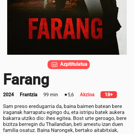
Azpititulatua
Farang
2024
Frantzia
99 min
5,6
Akzioa
18+
Sam preso eredugarria da, baina baimen batean bere
iraganak harrapatu egingo du, eta istripu batek aukera
bakarra utziko dio: ihes egitea. Bost urte geroago, bere
bizitza berregin du Thailandian, beti amestu izan duen
familia osatuz. Baina Narongek, bertako aitabitxiak,