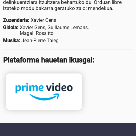
delinkuentziara itzultzera behartuko du. Orduan libre
izateko modu bakarra geratuko zaio: mendekua.
Zuzendaria:
Xavier Gens
Gidoia:
Xavier Gens, Guillaume Lemans,
Magali Rossitto
Musika:
Jean-Pierre Taieg
Plataforma hauetan ikusgai: