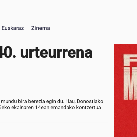
 Euskaraz
Zinema
0. urteurrena
 mundu bira berezia egin du. Hau, Donostiako
2025eko ekainaren 14ean emandako kontzertua