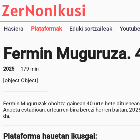
Hasiera
Plataformak
Eduki sortzaileak
Youtube
Fermin Muguruza. 4
2025
179 min
[object Object]
-----------------------------
Fermin Muguruzak oholtza gainean 40 urte bete dituenean
Anoeta estadioan, urteurren bira berezi horren baitan, 
da.
Plataforma hauetan ikusgai: