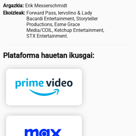
Argazkia:
Erik Messerschmidt
Ekoizleak:
Forward Pass, Iervolino & Lady
Bacardi Entertainment, Storyteller
Productions, Esme Grace
Media/COIL, Ketchup Entertainment,
STX Entertainment.
Plataforma hauetan ikusgai: