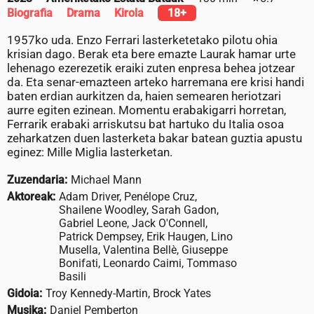
Biografia
Drama
Kirola
18+
1957ko uda. Enzo Ferrari lasterketetako pilotu ohia
krisian dago. Berak eta bere emazte Laurak hamar urte
lehenago ezerezetik eraiki zuten enpresa behea jotzear
da. Eta senar-emazteen arteko harremana ere krisi handi
baten erdian aurkitzen da, haien semearen heriotzari
aurre egiten ezinean. Momentu erabakigarri horretan,
Ferrarik erabaki arriskutsu bat hartuko du Italia osoa
zeharkatzen duen lasterketa bakar batean guztia apustu
eginez: Mille Miglia lasterketan.
Zuzendaria:
Michael Mann
Aktoreak:
Adam Driver, Penélope Cruz,
Shailene Woodley, Sarah Gadon,
Gabriel Leone, Jack O'Connell,
Patrick Dempsey, Erik Haugen, Lino
Musella, Valentina Bellè, Giuseppe
Bonifati, Leonardo Caimi, Tommaso
Basili
Gidoia:
Troy Kennedy-Martin, Brock Yates
Musika:
Daniel Pemberton