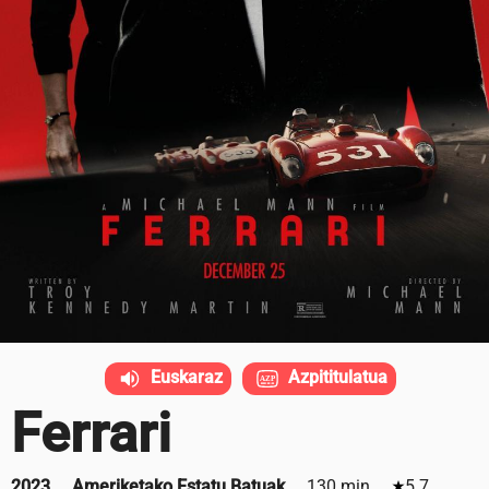
Euskaraz
Azpititulatua
Ferrari
2023
Ameriketako Estatu Batuak
130 min
5.7