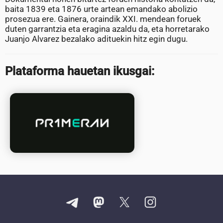
baita 1839 eta 1876 urte artean emandako abolizio
prosezua ere. Gainera, oraindik XXI. mendean foruek
duten garrantzia eta eragina azaldu da, eta horretarako
Juanjo Alvarez bezalako adituekin hitz egin dugu.
Plataforma hauetan ikusgai: