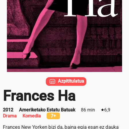
Azpititulatua
Frances Ha
2012
Ameriketako Estatu Batuak
86 min
6,9
Drama
Komedia
7+
Frances New Yorken bizi da, baina egia esan ez dauka