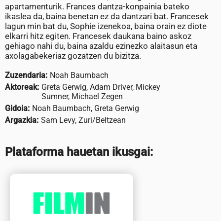
apartamenturik. Frances dantza-konpainia bateko
ikaslea da, baina benetan ez da dantzari bat. Francesek
lagun min bat du, Sophie izenekoa, baina orain ez diote
elkarri hitz egiten. Francesek daukana baino askoz
gehiago nahi du, baina azaldu ezinezko alaitasun eta
axolagabekeriaz gozatzen du bizitza.
Zuzendaria:
Noah Baumbach
Aktoreak:
Greta Gerwig, Adam Driver, Mickey
Sumner, Michael Zegen
Gidoia:
Noah Baumbach, Greta Gerwig
Argazkia:
Sam Levy, Zuri/Beltzean
Plataforma hauetan ikusgai: