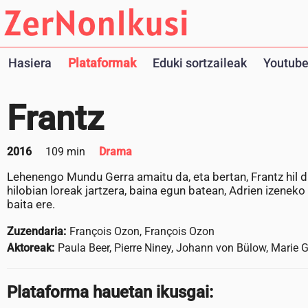
Hasiera
Plataformak
Eduki sortzaileak
Youtube
Frantz
2016
109 min
Drama
Lehenengo Mundu Gerra amaitu da, eta bertan, Frantz hil 
hilobian loreak jartzera, baina egun batean, Adrien izenek
baita ere.
Zuzendaria:
François Ozon, François Ozon
Aktoreak:
Paula Beer, Pierre Niney, Johann von Bülow, Marie 
Plataforma hauetan ikusgai: