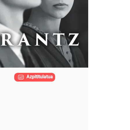
Azpititulatua