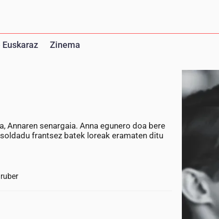
 Euskaraz
Zinema
da, Annaren senargaia. Anna egunero doa bere
o soldadu frantsez batek loreak eramaten ditu
Gruber