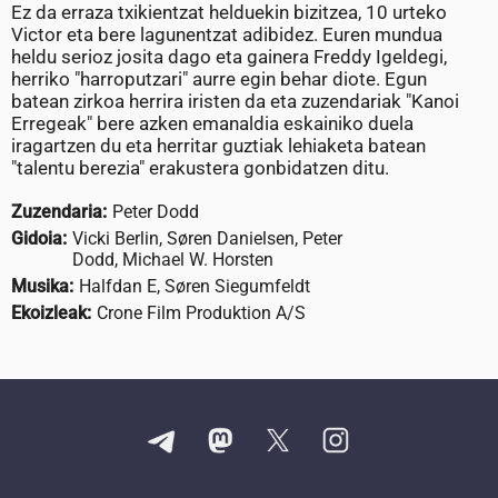
Ez da erraza txikientzat helduekin bizitzea, 10 urteko
Victor eta bere lagunentzat adibidez. Euren mundua
heldu serioz josita dago eta gainera Freddy Igeldegi,
herriko "harroputzari" aurre egin behar diote. Egun
batean zirkoa herrira iristen da eta zuzendariak "Kanoi
Erregeak" bere azken emanaldia eskainiko duela
iragartzen du eta herritar guztiak lehiaketa batean
"talentu berezia" erakustera gonbidatzen ditu.
Zuzendaria:
Peter Dodd
Gidoia:
Vicki Berlin, Søren Danielsen, Peter
Dodd, Michael W. Horsten
Musika:
Halfdan E, Søren Siegumfeldt
Ekoizleak:
Crone Film Produktion A/S