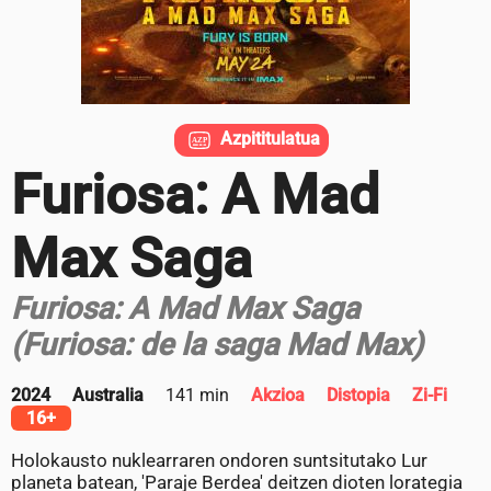
Azpititulatua
Furiosa: A Mad
Max Saga
Furiosa: A Mad Max Saga
(Furiosa: de la saga Mad Max)
2024
Australia
141 min
Akzioa
Distopia
Zi-Fi
16+
Holokausto nuklearraren ondoren suntsitutako Lur
planeta batean, 'Paraje Berdea' deitzen dioten lorategia