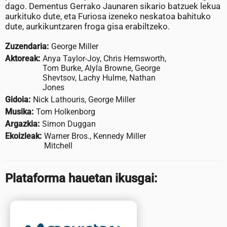
dago. Dementus Gerrako Jaunaren sikario batzuek lekua
aurkituko dute, eta Furiosa izeneko neskatoa bahituko
dute, aurkikuntzaren froga gisa erabiltzeko.
Zuzendaria:
George Miller
Aktoreak:
Anya Taylor-Joy, Chris Hemsworth,
Tom Burke, Alyla Browne, George
Shevtsov, Lachy Hulme, Nathan
Jones
Gidoia:
Nick Lathouris, George Miller
Musika:
Tom Holkenborg
Argazkia:
Simon Duggan
Ekoizleak:
Warner Bros., Kennedy Miller
Mitchell
Plataforma hauetan ikusgai: