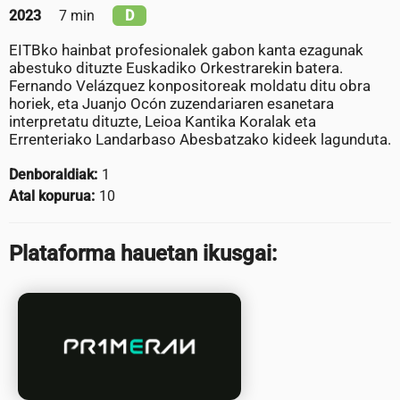
2023
7 min
D
EITBko hainbat profesionalek gabon kanta ezagunak
abestuko dituzte Euskadiko Orkestrarekin batera.
Fernando Velázquez konpositoreak moldatu ditu obra
horiek, eta Juanjo Ocón zuzendariaren esanetara
interpretatu dituzte, Leioa Kantika Koralak eta
Errenteriako Landarbaso Abesbatzako kideek lagunduta.
Denboraldiak:
1
Atal kopurua:
10
Plataforma hauetan ikusgai: