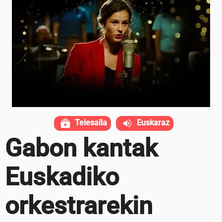
Telesaila
Euskaraz
Gabon kantak
Euskadiko
orkestrarekin