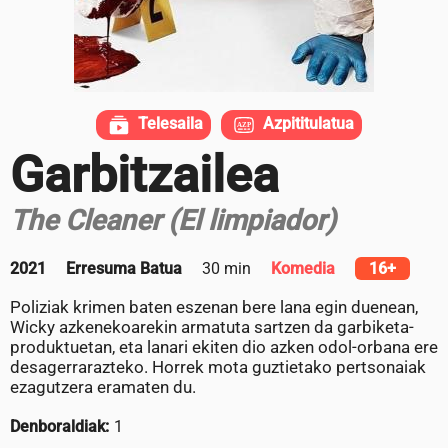
Telesaila
Azpititulatua
Garbitzailea
The Cleaner (El limpiador)
2021
Erresuma Batua
30 min
Komedia
16+
Poliziak krimen baten eszenan bere lana egin duenean,
Wicky azkenekoarekin armatuta sartzen da garbiketa-
produktuetan, eta lanari ekiten dio azken odol-orbana ere
desagerrarazteko. Horrek mota guztietako pertsonaiak
ezagutzera eramaten du.
Denboraldiak:
1