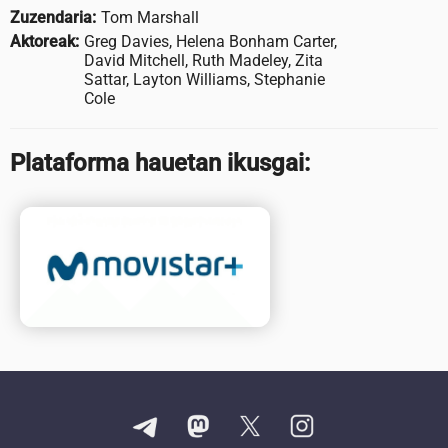
Zuzendaria:
Tom Marshall
Aktoreak:
Greg Davies, Helena Bonham Carter,
David Mitchell, Ruth Madeley, Zita
Sattar, Layton Williams, Stephanie
Cole
Plataforma hauetan ikusgai: