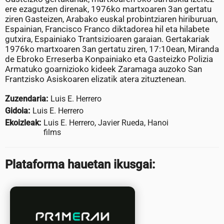
ere ezagutzen direnak, 1976ko martxoaren 3an gertatu
ziren Gasteizen, Arabako euskal probintziaren hiriburuan,
Espainian, Francisco Franco diktadorea hil eta hilabete
gutxira, Espainiako Trantsizioaren garaian. Gertakariak
1976ko martxoaren 3an gertatu ziren, 17:10ean, Miranda
de Ebroko Erreserba Konpainiako eta Gasteizko Polizia
Armatuko goarnizioko kideek Zaramaga auzoko San
Frantzisko Asiskoaren elizatik atera zituztenean.
Zuzendaria:
Luis E. Herrero
Gidoia:
Luis E. Herrero
Ekoizleak:
Luis E. Herrero, Javier Rueda, Hanoi
films
Plataforma hauetan ikusgai: