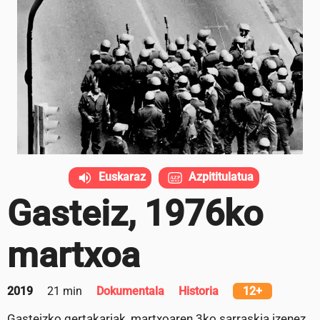
Euskaraz
Azpititulatua
Gasteiz, 1976ko
martxoa
2019
21 min
Dokumentala
Historia
12+
Gasteizko gertakariak, martxoaren 3ko sarraskia izenez