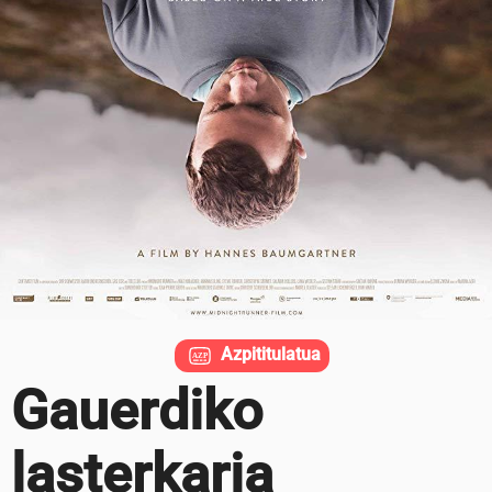
Azpititulatua
Gauerdiko
lasterkaria