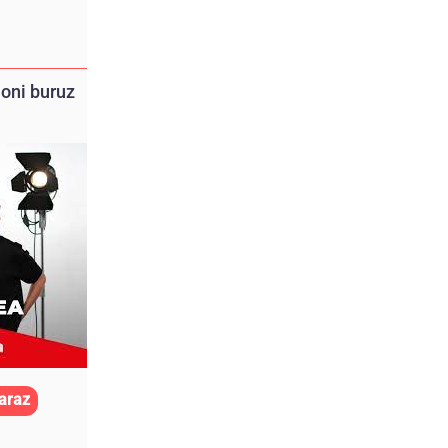
oni buruz
araz