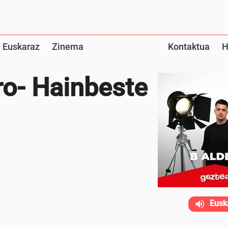
 Euskaraz
Zinema
Kontaktua
H
ro- Hainbeste
Eusk