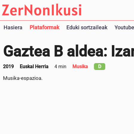
Hasiera
Plataformak
Eduki sortzaileak
Youtube
Gaztea B aldea: Iza
2019
Euskal Herria
4 min
Musika
D
Musika-espazioa.