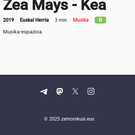
Zea Mays - Kea
2019
Euskal Herria
3 min
Musika
D
Musika-espazioa.
© 2025
zernonikusi.eus