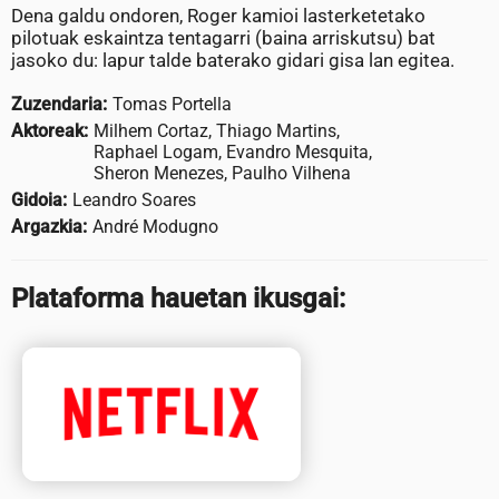
Dena galdu ondoren, Roger kamioi lasterketetako
pilotuak eskaintza tentagarri (baina arriskutsu) bat
jasoko du: lapur talde baterako gidari gisa lan egitea.
Zuzendaria:
Tomas Portella
Aktoreak:
Milhem Cortaz, Thiago Martins,
Raphael Logam, Evandro Mesquita,
Sheron Menezes, Paulho Vilhena
Gidoia:
Leandro Soares
Argazkia:
André Modugno
Plataforma hauetan ikusgai: