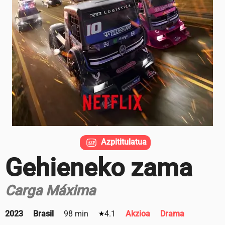
Azpititulatua
Gehieneko zama
Carga Máxima
2023
Brasil
98 min
4.1
Akzioa
Drama