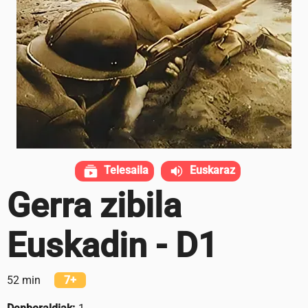
Telesaila
Euskaraz
Gerra zibila
Euskadin - D1
52 min
7+