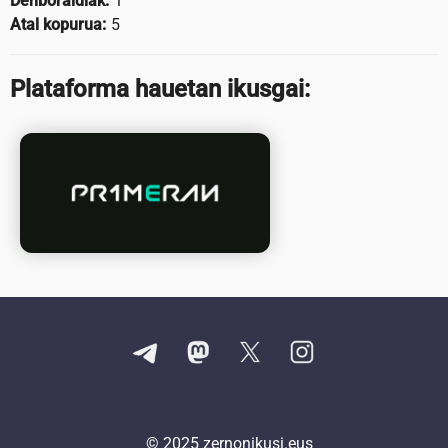
Denboraldiak:
1
Atal kopurua:
5
Plataforma hauetan ikusgai:
© 2025
zernonikusi.eus