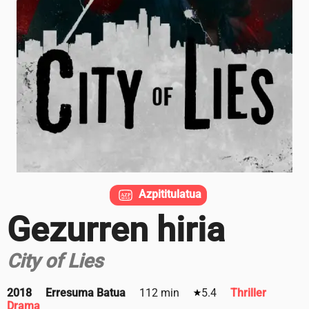
Azpititulatua
Gezurren hiria
City of Lies
2018
Erresuma Batua
112 min
5.4
Thriller
Drama