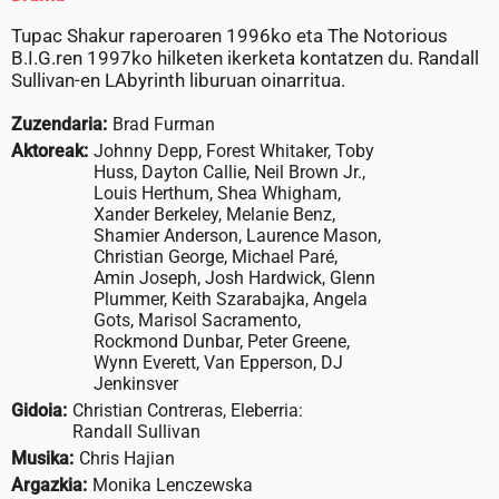
Tupac Shakur raperoaren 1996ko eta The Notorious
B.I.G.ren 1997ko hilketen ikerketa kontatzen du. Randall
Sullivan-en LAbyrinth liburuan oinarritua.
Zuzendaria:
Brad Furman
Aktoreak:
Johnny Depp, Forest Whitaker, Toby
Huss, Dayton Callie, Neil Brown Jr.,
Louis Herthum, Shea Whigham,
Xander Berkeley, Melanie Benz,
Shamier Anderson, Laurence Mason,
Christian George, Michael Paré,
Amin Joseph, Josh Hardwick, Glenn
Plummer, Keith Szarabajka, Angela
Gots, Marisol Sacramento,
Rockmond Dunbar, Peter Greene,
Wynn Everett, Van Epperson, DJ
Jenkinsver
Gidoia:
Christian Contreras, Eleberria:
Randall Sullivan
Musika:
Chris Hajian
Argazkia:
Monika Lenczewska