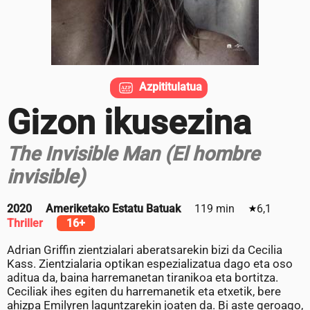
Azpititulatua
Gizon ikusezina
The Invisible Man (El hombre
invisible)
2020
Ameriketako Estatu Batuak
119 min
6,1
Thriller
16+
Adrian Griffin zientzialari aberatsarekin bizi da Cecilia
Kass. Zientzialaria optikan espezializatua dago eta oso
aditua da, baina harremanetan tiranikoa eta bortitza.
Ceciliak ihes egiten du harremanetik eta etxetik, bere
ahizpa Emilyren laguntzarekin joaten da. Bi aste geroago,