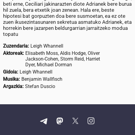
beti erne, Ceciliari jakinarazten diote Adrianek bere burua
hil zuela, bera etxetik joan zenean. Hala ere, beste
hipotesi bat gorpuzten doa bere susmoetan, ea ez ote
zuen ikusezintasunaren sekretua asmatuko Adrianek, eta
horrekin bere jazarpen beldurgarrian jarraitzeko modua
topatu
Zuzendaria:
Leigh Whannell
Aktoreak:
Elisabeth Moss, Aldis Hodge, Oliver
Jackson-Cohen, Storm Reid, Harriet
Dyer, Michael Dorman
Gidoia:
Leigh Whannell
Musika:
Benjamin Wallfisch
Argazkia:
Stefan Duscio