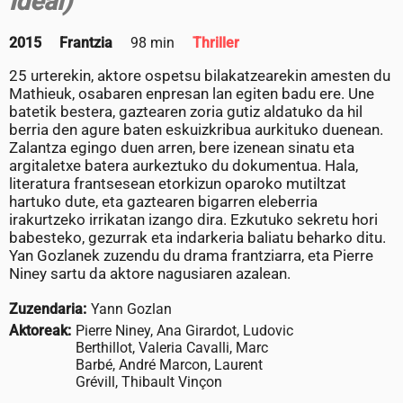
idéal)
2015
Frantzia
98 min
Thriller
25 urterekin, aktore ospetsu bilakatzearekin amesten du
Mathieuk, osabaren enpresan lan egiten badu ere. Une
batetik bestera, gaztearen zoria gutiz aldatuko da hil
berria den agure baten eskuizkribua aurkituko duenean.
Zalantza egingo duen arren, bere izenean sinatu eta
argitaletxe batera aurkeztuko du dokumentua. Hala,
literatura frantsesean etorkizun oparoko mutiltzat
hartuko dute, eta gaztearen bigarren eleberria
irakurtzeko irrikatan izango dira. Ezkutuko sekretu hori
babesteko, gezurrak eta indarkeria baliatu beharko ditu.
Yan Gozlanek zuzendu du drama frantziarra, eta Pierre
Niney sartu da aktore nagusiaren azalean.
Zuzendaria:
Yann Gozlan
Aktoreak:
Pierre Niney, Ana Girardot, Ludovic
Berthillot, Valeria Cavalli, Marc
Barbé, André Marcon, Laurent
Grévill, Thibault Vinçon