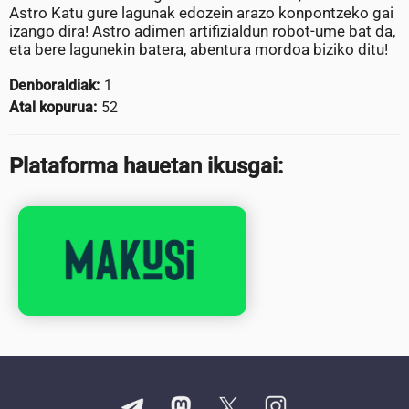
Astro Katu gure lagunak edozein arazo konpontzeko gai
izango dira! Astro adimen artifizialdun robot-ume bat da,
eta bere lagunekin batera, abentura mordoa biziko ditu!
Denboraldiak:
1
Atal kopurua:
52
Plataforma hauetan ikusgai: