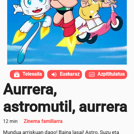
Telesaila
Euskaraz
Azpititulatua
Aurrera,
astromutil, aurrera
12 min
Zinema familiarra
Mundua arriskuan dago! Baina lasai! Astro, Suzu eta