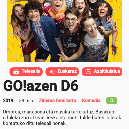
Telesaila
Euskaraz
Azpititulatua
GO!azen D6
2019
58 min
Zinema familiarra
Komedia
D
Umorea, maitasuna eta musika tartekatuz, Basakabi
udaleku zorrotzean neska eta mutil talde baten ibilerak
kontatuko ditu telesail honek.