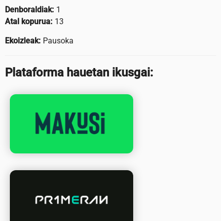
Denboraldiak:
1
Atal kopurua:
13
Ekoizleak:
Pausoka
Plataforma hauetan ikusgai: