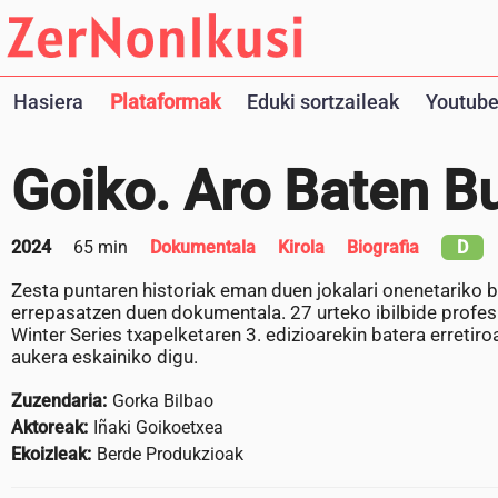
Hasiera
Plataformak
Eduki sortzaileak
Youtube
Goiko. Aro Baten B
2024
65 min
Dokumentala
Kirola
Biografia
D
Zesta puntaren historiak eman duen jokalari onenetariko ba
errepasatzen duen dokumentala. 27 urteko ibilbide profesio
Winter Series txapelketaren 3. edizioarekin batera erretir
aukera eskainiko digu.
Zuzendaria:
Gorka Bilbao
Aktoreak:
Iñaki Goikoetxea
Ekoizleak:
Berde Produkzioak