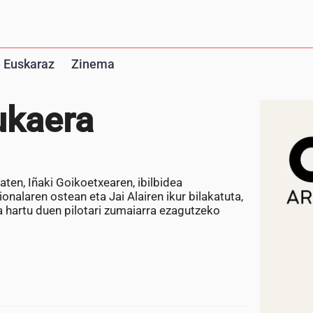
 Euskaraz
Zinema
ukaera
ten, Iñaki Goikoetxearen, ibilbidea
nalaren ostean eta Jai Alairen ikur bilakatuta,
oa hartu duen pilotari zumaiarra ezagutzeko