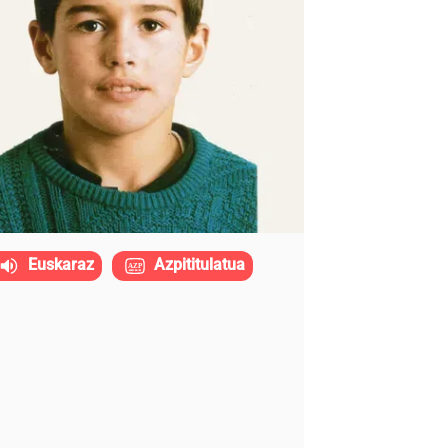
Euskaraz
Azpititulatua