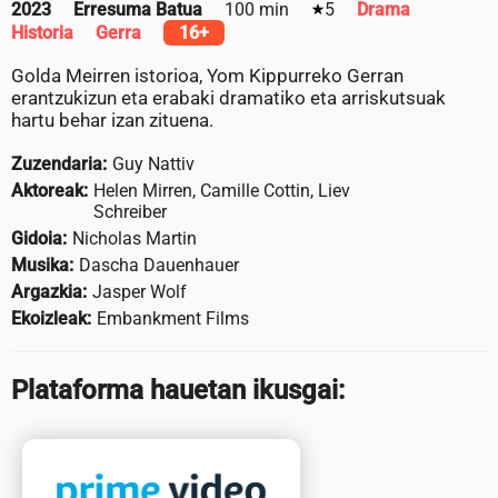
2023
Erresuma Batua
100 min
5
Drama
Historia
Gerra
16+
Golda Meirren istorioa, Yom Kippurreko Gerran
erantzukizun eta erabaki dramatiko eta arriskutsuak
hartu behar izan zituena.
Zuzendaria:
Guy Nattiv
Aktoreak:
Helen Mirren, Camille Cottin, Liev
Schreiber
Gidoia:
Nicholas Martin
Musika:
Dascha Dauenhauer
Argazkia:
Jasper Wolf
Ekoizleak:
Embankment Films
Plataforma hauetan ikusgai: