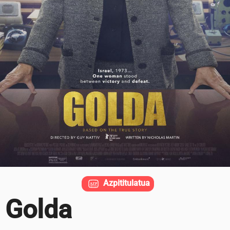
Azpititulatua
Golda