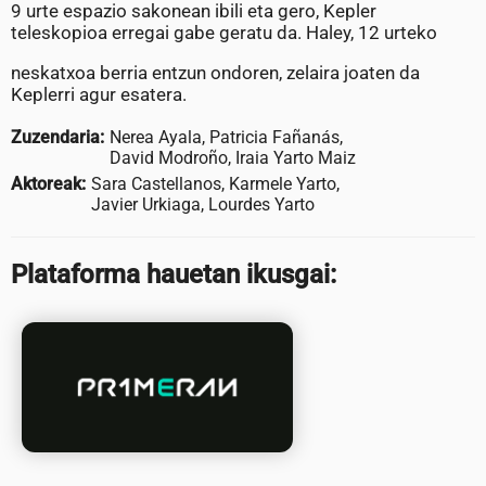
9 urte espazio sakonean ibili eta gero, Kepler
teleskopioa erregai gabe geratu da. Haley, 12 urteko
neskatxoa berria entzun ondoren, zelaira joaten da
Keplerri agur esatera.
Zuzendaria:
Nerea Ayala, Patricia Fañanás,
David Modroño, Iraia Yarto Maiz
Aktoreak:
Sara Castellanos, Karmele Yarto,
Javier Urkiaga, Lourdes Yarto
Plataforma hauetan ikusgai: