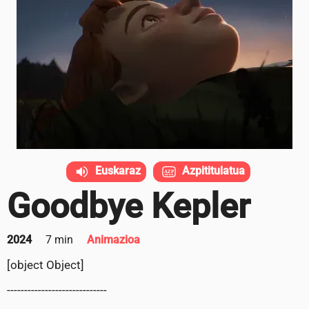
Euskaraz
Azpititulatua
Goodbye Kepler
2024
7 min
Animazioa
[object Object]
-----------------------------