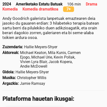
2024
Ameriketako Estatu Batuak
106 min
Drama
Komedia
Komedia dramatikoa
7+
Andy Goodrich galerista lanpetuak emaztearen deia
jasoko du gauaren erdian: 3 hilabeteko terapia batean
sartu berri da pilulekiko duen adikzioagatik, eta orain
berari dagokio zorren, galeriaren eta bi seme-alaba
txikien ardura osoa.
Zuzendaria:
Hallie Meyers-Shyer
Aktoreak:
Michael Keaton, Mila Kunis, Carmen
Ejogo, Michael Urie, Kevin Pollak,
Vivien Lyra Blair, Jacob Kopera,
Andie McDowell
Gidoia:
Hallie Meyers-Shyer
Musika:
Christopher Willis
Argazkia:
Jamie Ramsay
Plataforma hauetan ikusgai: