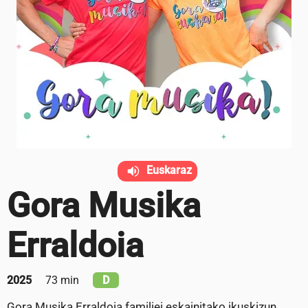
Euskaraz
Gora Musika
Erraldoia
2025
73 min
D
Gora Musika Erraldoia familiei eskainitako ikuskizun