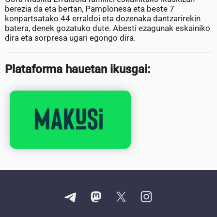
berezia da eta bertan, Pamplonesa eta beste 7
konpartsatako 44 erraldoi eta dozenaka dantzarirekin
batera, denek gozatuko dute. Abesti ezagunak eskainiko
dira eta sorpresa ugari egongo dira.
Plataforma hauetan ikusgai: