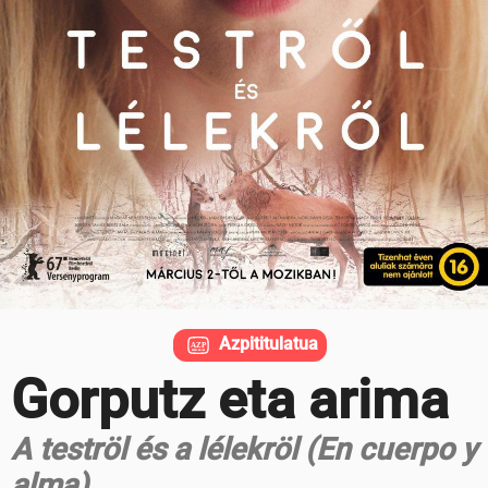
Azpititulatua
Gorputz eta arima
A teströl és a lélekröl (En cuerpo y
alma)