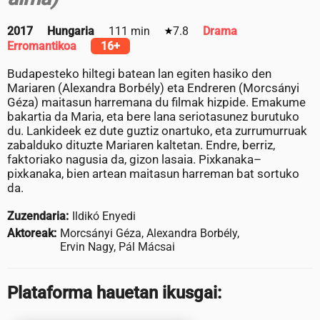
2017
Hungaria
111 min
7.8
Drama
Erromantikoa
16+
Budapesteko hiltegi batean lan egiten hasiko den
Mariaren (Alexandra Borbély) eta Endreren (Morcsányi
Géza) maitasun harremana du filmak hizpide. Emakume
bakartia da Maria, eta bere lana seriotasunez burutuko
du. Lankideek ez dute guztiz onartuko, eta zurrumurruak
zabalduko dituzte Mariaren kaltetan. Endre, berriz,
faktoriako nagusia da, gizon lasaia. Pixkanaka–
pixkanaka, bien artean maitasun harreman bat sortuko
da.
Zuzendaria:
Ildikó Enyedi
Aktoreak:
Morcsányi Géza, Alexandra Borbély,
Ervin Nagy, Pál Mácsai
Plataforma hauetan ikusgai: