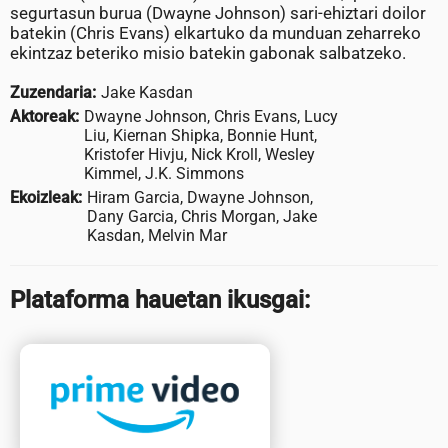
segurtasun burua (Dwayne Johnson) sari-ehiztari doilor
batekin (Chris Evans) elkartuko da munduan zeharreko
ekintzaz beteriko misio batekin gabonak salbatzeko.
Zuzendaria:
Jake Kasdan
Aktoreak:
Dwayne Johnson, Chris Evans, Lucy
Liu, Kiernan Shipka, Bonnie Hunt,
Kristofer Hivju, Nick Kroll, Wesley
Kimmel, J.K. Simmons
Ekoizleak:
Hiram Garcia, Dwayne Johnson,
Dany Garcia, Chris Morgan, Jake
Kasdan, Melvin Mar
Plataforma hauetan ikusgai: