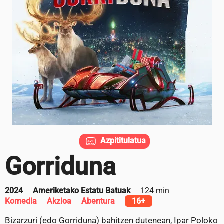
Azpititulatua
Gorriduna
2024
Ameriketako Estatu Batuak
124 min
Komedia
Akzioa
Abentura
16+
Bizarzuri (edo Gorriduna) bahitzen dutenean, Ipar Poloko