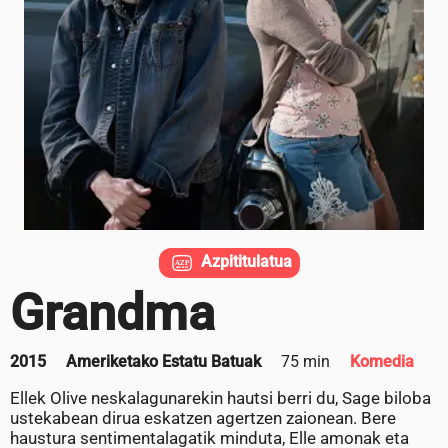
Azpititulatua
Grandma
2015
Ameriketako Estatu Batuak
75 min
Komedia
Ellek Olive neskalagunarekin hautsi berri du, Sage biloba
ustekabean dirua eskatzen agertzen zaionean. Bere
haustura sentimentalagatik minduta, Elle amonak eta