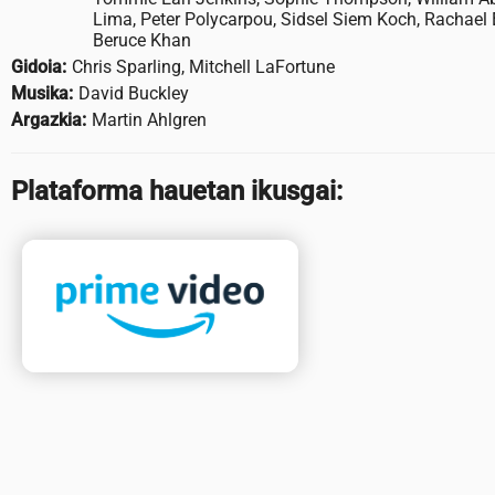
Lima, Peter Polycarpou, Sidsel Siem Koch, Rachael 
Beruce Khan
Gidoia:
Chris Sparling, Mitchell LaFortune
Musika:
David Buckley
Argazkia:
Martin Ahlgren
Plataforma hauetan ikusgai: