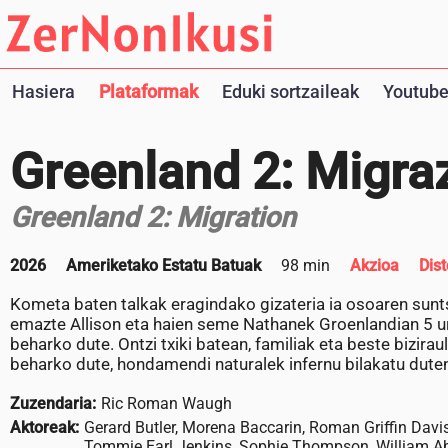
Hasiera
Plataformak
Eduki sortzaileak
Youtube
Greenland 2: Migra
Greenland 2: Migration
2026
Ameriketako Estatu Batuak
98 min
Akzioa
Dist
Kometa baten talkak eragindako gizateria ia osoaren suntsi
emazte Allison eta haien seme Nathanek Groenlandian 5 ur
beharko dute. Ontzi txiki batean, familiak eta beste bizira
beharko dute, hondamendi naturalek infernu bilakatu dut
Zuzendaria:
Ric Roman Waugh
Aktoreak:
Gerard Butler, Morena Baccarin, Roman Griffin Dav
Tommie Earl Jenkins, Sophie Thompson, William Ab