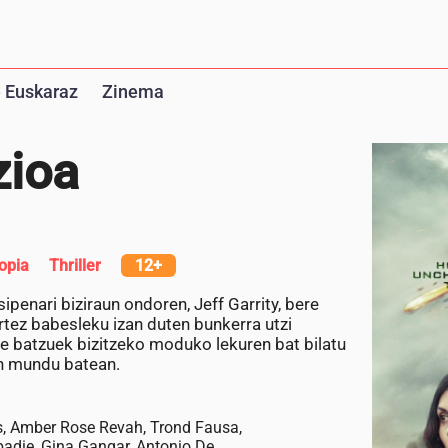
 Euskaraz
Zinema
zioa
opia
Thriller
12+
penari biziraun ondoren, Jeff Garrity, bere
tez babesleku izan duten bunkerra utzi
ule batzuek bizitzeko moduko lekuren bat bilatu
en mundu batean.
is, Amber Rose Revah, Trond Fausa,
adie, Gina Gangar, Antonio De