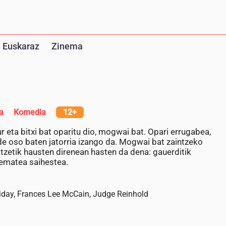
 Euskaraz
Zinema
a
Komedia
12+
amur eta bitxi bat oparitu dio, mogwai bat. Opari errugabea,
olde oso baten jatorria izango da. Mogwai bat zaintzeko
 atzetik hausten direnean hasten da dena: gauerditik
 ematea saihestea.
liday, Frances Lee McCain, Judge Reinhold