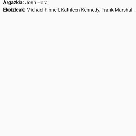
Argazkia:
John Hora
Ekoizleak:
Michael Finnell, Kathleen Kennedy, Frank Marshall,