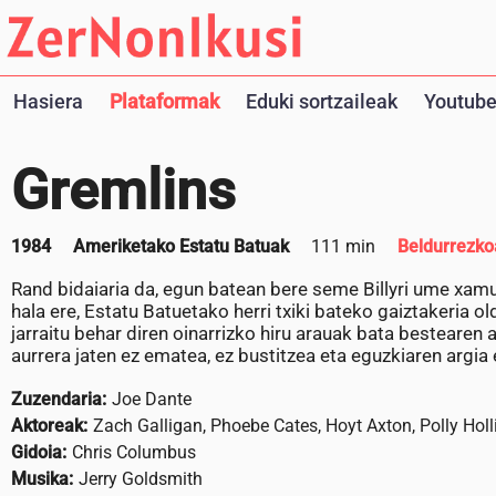
Hasiera
Plataformak
Eduki sortzaileak
Youtube
Gremlins
1984
Ameriketako Estatu Batuak
111 min
Beldurrezko
​​​​​​​Rand bidaiaria da, egun batean bere seme Billyri ume x
hala ere, Estatu Batuetako herri txiki bateko gaiztakeria 
jarraitu behar diren oinarrizko hiru arauak bata bestearen
aurrera jaten ez ematea, ez bustitzea eta eguzkiaren argia
Zuzendaria:
Joe Dante
Aktoreak:
Zach Galligan, Phoebe Cates, Hoyt Axton, Polly Hol
Gidoia:
Chris Columbus
Musika:
Jerry Goldsmith