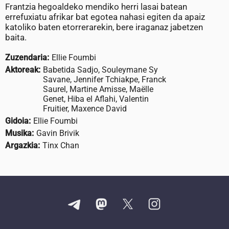
Frantzia hegoaldeko mendiko herri lasai batean
errefuxiatu afrikar bat egotea nahasi egiten da apaiz
katoliko baten etorrerarekin, bere iraganaz jabetzen
baita.
Zuzendaria:
Ellie Foumbi
Aktoreak:
Babetida Sadjo, Souleymane Sy
Savane, Jennifer Tchiakpe, Franck
Saurel, Martine Amisse, Maëlle
Genet, Hiba el Aflahi, Valentin
Fruitier, Maxence David
Gidoia:
Ellie Foumbi
Musika:
Gavin Brivik
Argazkia:
Tinx Chan