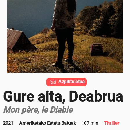
Azpititulatua
Gure aita, Deabrua
Mon père, le Diable
2021
Ameriketako Estatu Batuak
107 min
Thriller