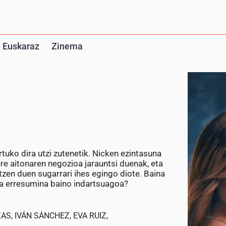
 Euskaraz
Zinema
tuko dira utzi zutenetik. Nicken ezintasuna
re aitonaren negozioa jarauntsi duenak, eta
aitzen duen sugarrari ihes egingo diote. Baina
na erresumina baino indartsuagoa?
S, IVÁN SÁNCHEZ, EVA RUIZ,