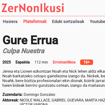
Hasiera
Plataformak
Eduki sortzaileak
Youtube
Gure Errua
Culpa Nuestra
2025
Espainia
112 min
Erromantikoa
16+
Jenna eta Lionen ezkontzan Noah eta Nick lehen aldiz elkar
Noah barkatzeko oztopo gaindiezina izango da. Nickek, be
Noahk, bere bizitza profesionalari ekin dionak, bizirik jarr
haien bideak berriro gurutzatu ostean, izango da maitasu
Zuzendaria:
Domingo González
Aktoreak:
NICOLE WALLACE, GABRIEL GUEVARA, MARTA HAZA
VÍCTOR VARONA