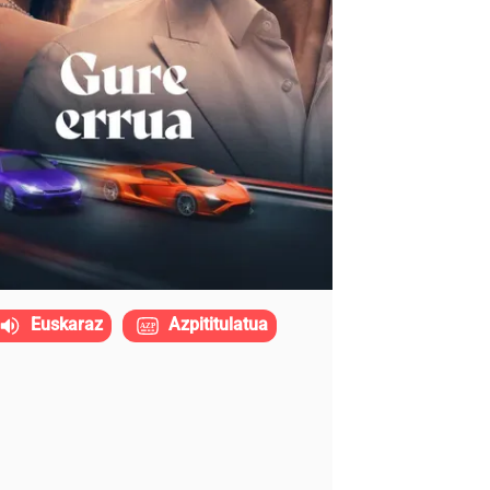
Euskaraz
Azpititulatua