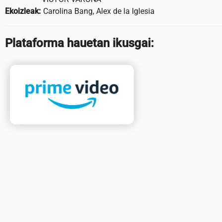
Ekoizleak:
Carolina Bang, Alex de la Iglesia
Plataforma hauetan ikusgai: