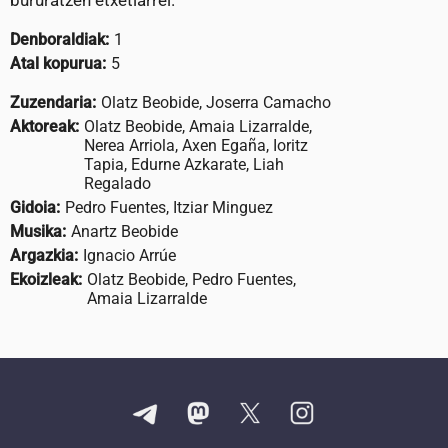
bururatzen etxetiarrei.
Denboraldiak:
1
Atal kopurua:
5
Zuzendaria:
Olatz Beobide, Joserra Camacho
Aktoreak:
Olatz Beobide, Amaia Lizarralde,
Nerea Arriola, Axen Egaña, Ioritz
Tapia, Edurne Azkarate, Liah
Regalado
Gidoia:
Pedro Fuentes, Itziar Minguez
Musika:
Anartz Beobide
Argazkia:
Ignacio Arrúe
Ekoizleak:
Olatz Beobide, Pedro Fuentes,
Amaia Lizarralde