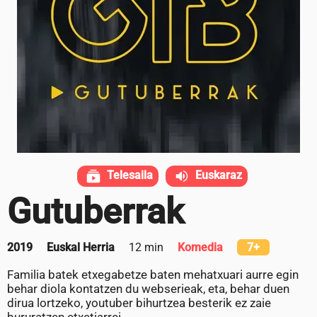
Telesaila
Euskaraz
Gutuberrak
2019
Euskal Herria
12 min
Komedia
7+
Familia batek etxegabetze baten mehatxuari aurre egin
behar diola kontatzen du webserieak, eta, behar duen
dirua lortzeko, youtuber bihurtzea besterik ez zaie