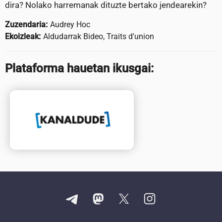
dira? Nolako harremanak dituzte bertako jendearekin?
Zuzendaria:
Audrey Hoc
Ekoizleak:
Aldudarrak Bideo, Traits d'union
Plataforma hauetan ikusgai: