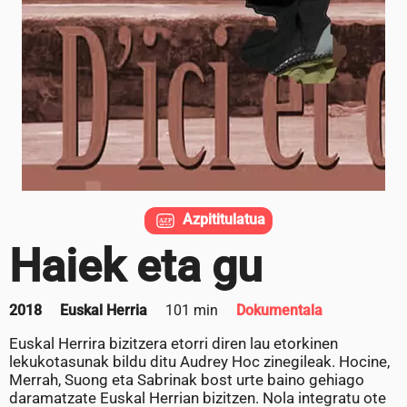
Azpititulatua
Haiek eta gu
2018
Euskal Herria
101 min
Dokumentala
Euskal Herrira bizitzera etorri diren lau etorkinen
lekukotasunak bildu ditu Audrey Hoc zinegileak. Hocine,
Merrah, Suong eta Sabrinak bost urte baino gehiago
daramatzate Euskal Herrian bizitzen. Nola integratu ote