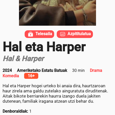
Telesaila
Azpititulatua
Hal eta Harper
Hal & Harper
2024
Ameriketako Estatu Batuak
30 min
Drama
Komedia
16+
Hal eta Harper hogei urteko bi anaia dira, haurtzaroan
haur zirela ama galdu zutelako ainguratuta diruditenak.
Aitak bikote berriarekin haurra izango duela jakiten
dutenean, familiak iragana atzean utzi behar du.
Denboraldiak:
1