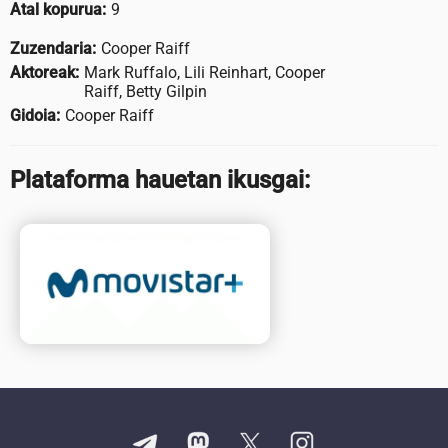
Atal kopurua:
9
Zuzendaria:
Cooper Raiff
Aktoreak:
Mark Ruffalo, Lili Reinhart, Cooper
Raiff, Betty Gilpin
Gidoia:
Cooper Raiff
Plataforma hauetan ikusgai: