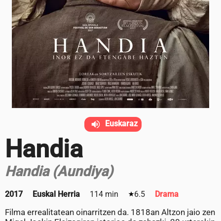
Euskaraz
Handia
Handia (Aundiya)
2017
Euskal Herria
114 min
6.5
Drama
Filma errealitatean oinarritzen da. 1818an Altzon jaio zen