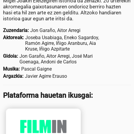
Migel Joakin Eleizegiren istorioa da zehazki. 20 urterekin
akromegalia gaixotasunaren ondorioz berriro hazten
hasi eta hil zen arte ez zen gelditu. Altzoko handiaren
istorioa gaur egun arte iritsi da.
Zuzendaria:
Jon Garaño, Aitor Arregi
Aktoreak:
Joseba Usabiaga, Eneko Sagardoy,
Ramón Agirre, Iñigo Aranburu, Aia
Kruse, Iñigo Azpitarte
Gidoia:
Jon Garaño, Aitor Arregi, José Mari
Goenaga, Andoni de Carlos
Musika:
Pascal Gaigne
Argazkia:
Javier Agirre Erauso
Plataforma hauetan ikusgai: