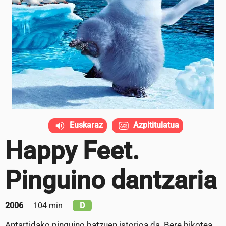
Euskaraz
Azpititulatua
Happy Feet.
Pinguino dantzaria
2006
104 min
D
Antartidako pinguino batzuen istorioa da. Bere bikotea