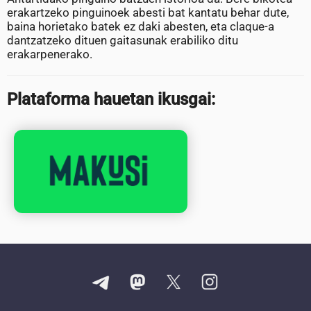
erakartzeko pinguinoek abesti bat kantatu behar dute,
baina horietako batek ez daki abesten, eta claque-a
dantzatzeko dituen gaitasunak erabiliko ditu
erakarpenerako.
Plataforma hauetan ikusgai: