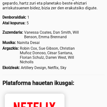
gepardo, hartz zuri eta planetako beste ehiztari
arriskutsuenen bidez, bizia zer den erakutsiko digute.
Denboraldiak:
1
Atal kopurua:
5
Zuzendaria:
Vanessa Coates, Dan Smith, Will
Benson, Emma Brennand
Musika:
Nainita Desai
Argazkia:
Robin Cox, Sue Gibson, Christian
Muñoz Donoso, César Santana,
Florian Schulz, Darren West, Will
Nicholls
Ekoizleak:
Artillery Design, Netflix, Sky
Plataforma hauetan ikusgai: