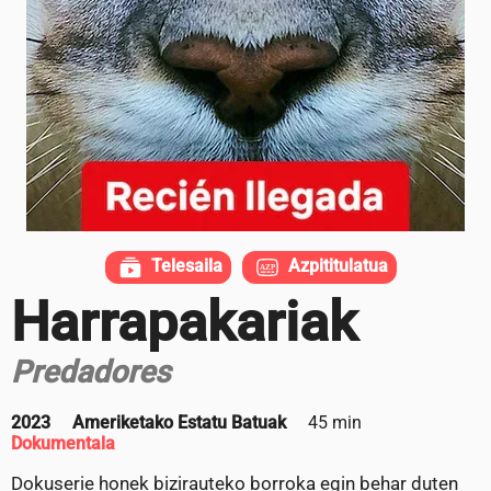
Telesaila
Azpititulatua
Harrapakariak
Predadores
2023
Ameriketako Estatu Batuak
45 min
Dokumentala
Dokuserie honek bizirauteko borroka egin behar duten