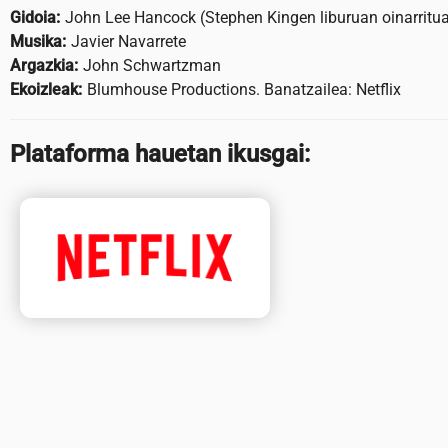
Gidoia:
John Lee Hancock (Stephen Kingen liburuan oinarritu
Musika:
Javier Navarrete
Argazkia:
John Schwartzman
Ekoizleak:
Blumhouse Productions. Banatzailea: Netflix
Plataforma hauetan ikusgai: