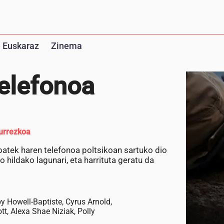
 Euskaraz
Zinema
telefonoa
urrezkoa
 batek haren telefonoa poltsikoan sartuko dio
o hildako lagunari, eta harrituta geratu da
y Howell-Baptiste, Cyrus Arnold,
t, Alexa Shae Niziak, Polly