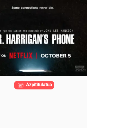
Azpititulatua