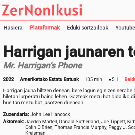
Hasiera
Plataformak
Eduki sortzaileak
Youtube
Harrigan jaunaren 
Mr. Harrigan's Phone
2022
Ameriketako Estatu Batuak
105 min
5.1
Beld
Harrigan jauna hiltzen denean, bere lagun egin zen nerabe
hiletan lurperatu baino lehen. Gazteak mezu bat bidaliko di
bueltan mezu bat jasotzen duenean.
Zuzendaria:
John Lee Hancock
Aktoreak:
Jaeden Martell, Donald Sutherland, Joe Tippett, Kirb
Colin O'Brien, Thomas Francis Murphy, Peggy J. Scot
Kreisman