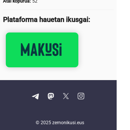
Atal kopurua:
52
Plataforma hauetan ikusgai:
© 2025
zernonikusi.eus