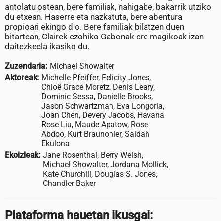
antolatu ostean, bere familiak, nahigabe, bakarrik utziko
du etxean. Haserre eta nazkatuta, bere abentura
propioari ekingo dio. Bere familiak bilatzen duen
bitartean, Clairek ezohiko Gabonak ere magikoak izan
daitezkeela ikasiko du.
Zuzendaria:
Michael Showalter
Aktoreak:
Michelle Pfeiffer, Felicity Jones,
Chloë Grace Moretz, Denis Leary,
Dominic Sessa, Danielle Brooks,
Jason Schwartzman, Eva Longoria,
Joan Chen, Devery Jacobs, Havana
Rose Liu, Maude Apatow, Rose
Abdoo, Kurt Braunohler, Saidah
Ekulona
Ekoizleak:
Jane Rosenthal, Berry Welsh,
Michael Showalter, Jordana Mollick,
Kate Churchill, Douglas S. Jones,
Chandler Baker
Plataforma hauetan ikusgai: