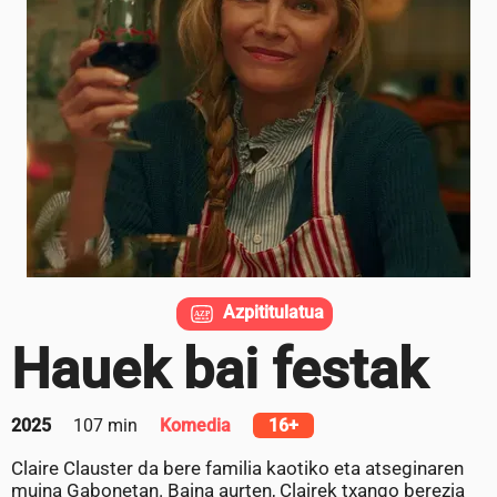
Azpititulatua
Hauek bai festak
2025
107 min
Komedia
16+
Claire Clauster da bere familia kaotiko eta atseginaren
muina Gabonetan. Baina aurten, Clairek txango berezia