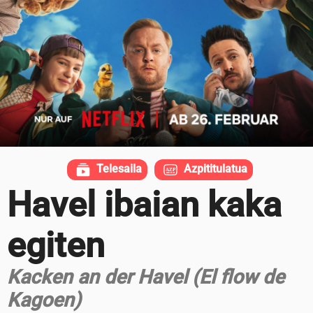
Telesaila
Azpititulatua
Havel ibaian kaka
egiten
Kacken an der Havel (El flow de
Kagoen)