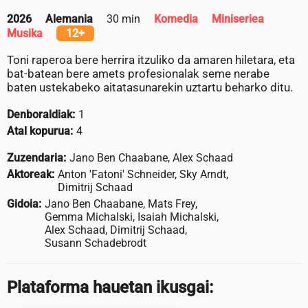
2026
Alemania
30 min
Komedia
Miniseriea
Musika
12+
Toni raperoa bere herrira itzuliko da amaren hiletara, eta
bat-batean bere amets profesionalak seme nerabe
baten ustekabeko aitatasunarekin uztartu beharko ditu.
Denboraldiak:
1
Atal kopurua:
4
Zuzendaria:
Jano Ben Chaabane, Alex Schaad
Aktoreak:
Anton 'Fatoni' Schneider, Sky Arndt,
Dimitrij Schaad
Gidoia:
Jano Ben Chaabane, Mats Frey,
Gemma Michalski, Isaiah Michalski,
Alex Schaad, Dimitrij Schaad,
Susann Schadebrodt
Plataforma hauetan ikusgai: