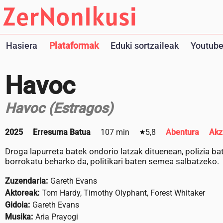
Hasiera
Plataformak
Eduki sortzaileak
Youtube
Havoc
Havoc (Estragos)
2025
Erresuma Batua
107 min
5,8
Abentura
Akz
Droga lapurreta batek ondorio latzak dituenean, polizia ba
borrokatu beharko da, politikari baten semea salbatzeko.
Zuzendaria:
Gareth Evans
Aktoreak:
Tom Hardy, Timothy Olyphant, Forest Whitaker
Gidoia:
Gareth Evans
Musika:
Aria Prayogi