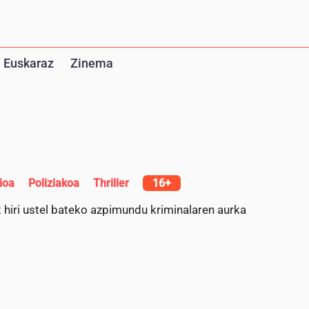
 Euskaraz
Zinema
ioa
Poliziakoa
Thriller
16+
t hiri ustel bateko azpimundu kriminalaren aurka