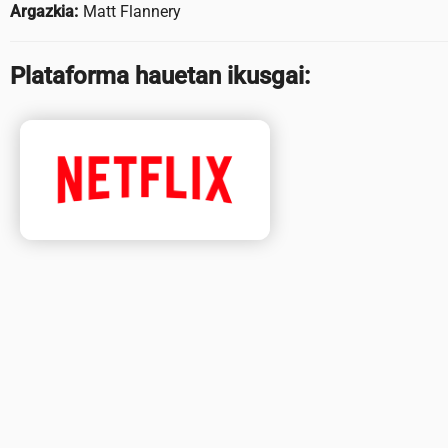
Argazkia:
Matt Flannery
Plataforma hauetan ikusgai: