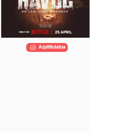
Azpititulatua