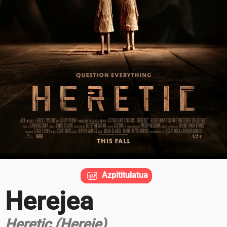
Azpititulatua
Herejea
Heretic (Hereje)