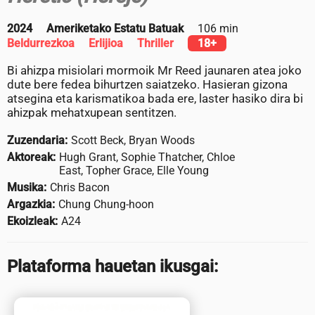
2024
Ameriketako Estatu Batuak
106 min
Beldurrezkoa
Erlijioa
Thriller
18+
Bi ahizpa misiolari mormoik Mr Reed jaunaren atea joko
dute bere fedea bihurtzen saiatzeko. Hasieran gizona
atsegina eta karismatikoa bada ere, laster hasiko dira bi
ahizpak mehatxupean sentitzen.
Zuzendaria:
Scott Beck, Bryan Woods
Aktoreak:
Hugh Grant, Sophie Thatcher, Chloe
East, Topher Grace, Elle Young
Musika:
Chris Bacon
Argazkia:
Chung Chung-hoon
Ekoizleak:
A24
Plataforma hauetan ikusgai: